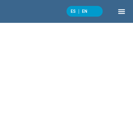
ES
EN
QUÉ 
CULTURA 