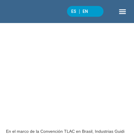
Industrias Guidi recibe el
Outstanding Performance
ES
EN
Award 2025 de Toyota
QUÉ 
CULTURA 
En el marco de la Convención TLAC en Brasil, Industrias Guidi